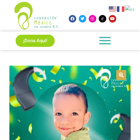
¡Dona Aquí!
🔍