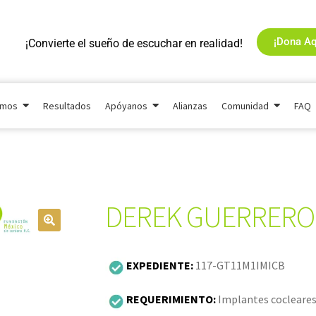
¡Dona Aq
¡Convierte el sueño de escuchar en realidad!
omos
Resultados
Apóyanos
Alianzas
Comunidad
FAQ
DEREK GUERRERO
EXPEDIENTE:
117-GT11M1IMICB
REQUERIMIENTO:
Implantes cocleares