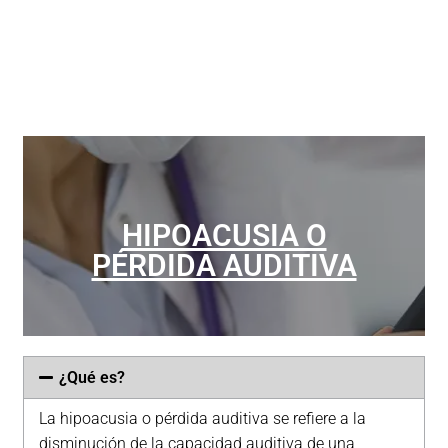
HIPOACUSIA O
PÉRDIDA AUDITIVA
¿Qué es?
CONÓCE TODO SOBRE
La hipoacusia o pérdida auditiva se refiere a la
EL TEMA
disminución de la capacidad auditiva de una