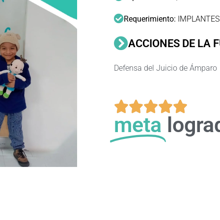
Requerimiento:
IMPLANTES 
ACCIONES DE LA 
Defensa del Juicio de Ámparo





meta
logra