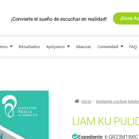
¡Dona Aq
¡Convierte el sueño de escuchar en realidad!
omos
Resultados
Apóyanos
Alianzas
Comunidad
FAQ
Inicio
Implante coclear bilate
LIAM KU PULI
Expediente:
6-QR23M1IMIC