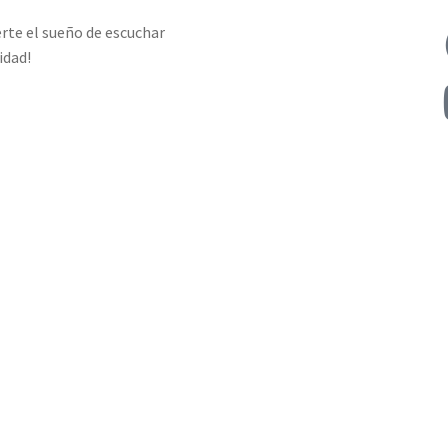
erte el sueño de escuchar
¡Dona Aquí!
idad!