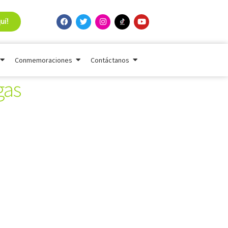
uí!
Conmemoraciones
Contáctanos
gas