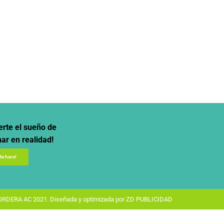
erte el sueño de
ar en realidad!
e here!
RDERA AC 2021. Diseñada y optimizada por
ZD PUBLICIDAD